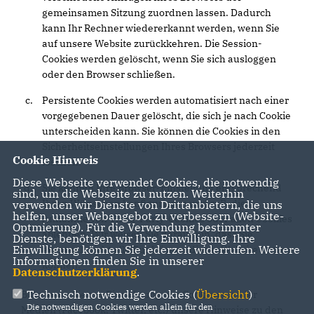
gemeinsamen Sitzung zuordnen lassen. Dadurch
kann Ihr Rechner wiedererkannt werden, wenn Sie
auf unsere Website zurückkehren. Die Session-
Cookies werden gelöscht, wenn Sie sich ausloggen
oder den Browser schließen.
Persistente Cookies werden automatisiert nach einer
vorgegebenen Dauer gelöscht, die sich je nach Cookie
unterscheiden kann. Sie können die Cookies in den
Sicherheitseinstellungen Ihres Browsers jederzeit
Cookie Hinweis
löschen.
Diese Webseite verwendet Cookies, die notwendig
Sie können Ihre Browser-Einstellung entsprechend
sind, um die Webseite zu nutzen. Weiterhin
Ihren Wünschen konfigurieren und z. B. die
verwenden wir Dienste von Drittanbietern, die uns
helfen, unser Webangebot zu verbessern (Website-
Annahme von Third-Party-Cookies oder allen Cookies
Optmierung). Für die Verwendung bestimmter
ablehnen. Wir weisen Sie darauf hin, dass Sie
Dienste, benötigen wir Ihre Einwilligung. Ihre
Einwilligung können Sie jederzeit widerrufen. Weitere
eventuell nicht alle Funktionen dieser Website nutzen
Informationen finden Sie in unserer
können.
Datenschutzerklärung
.
Technisch notwendige Cookies (
Übersicht
)
Bitte lesen Sie zur Einrichtung von Cookies sozialer
Die notwendigen Cookies werden allein für den
Medien (Facebook, Twitter, etc.) unsere Hinweise zu den