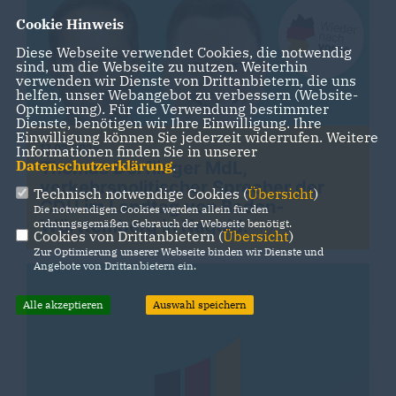
Cookie Hinweis
Diese Webseite verwendet Cookies, die notwendig
sind, um die Webseite zu nutzen. Weiterhin
verwenden wir Dienste von Drittanbietern, die uns
helfen, unser Webangebot zu verbessern (Website-
Optmierung). Für die Verwendung bestimmter
Dienste, benötigen wir Ihre Einwilligung. Ihre
Einwilligung können Sie jederzeit widerrufen. Weitere
17.02.2025
Informationen finden Sie in unserer
Datenschutzerklärung
.
Thomas Dörflinger MdL,
verkehrspolitischer Sprecher der
Technisch notwendige Cookies (
Übersicht
)
CDU im Landtag von Baden-
Die notwendigen Cookies werden allein für den
Württemberg in Nagold.
ordnungsgemäßen Gebrauch der Webseite benötigt.
Cookies von Drittanbietern (
Übersicht
)
Zur Optimierung unserer Webseite binden wir Dienste und
Angebote von Drittanbietern ein.
Alle akzeptieren
Auswahl speichern