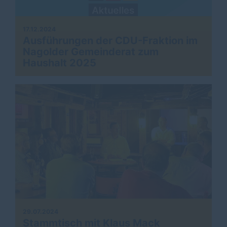
17.12.2024
Ausführungen der CDU-Fraktion im
Nagolder Gemeinderat zum
Haushalt 2025
29.07.2024
Stammtisch mit Klaus Mack